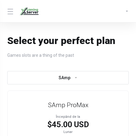
Select your perfect plan
Games slots are a thing of the past
SAmp
SAmp ProMax
Începănd de la
$45.00 USD
Lunar