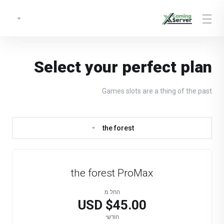
Select your perfect plan
Games slots are a thing of the past
the forest
the forest ProMax
החל מ
$45.00 USD
חודשי