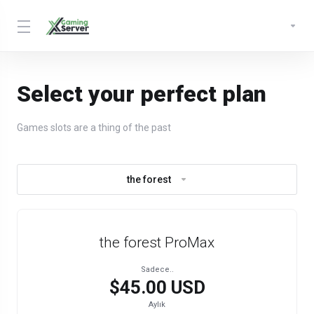
Select your perfect plan
Games slots are a thing of the past
the forest
the forest ProMax
Sadece..
$45.00 USD
Aylık